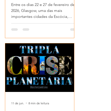
Entre os dias 22 e 27 de fevereiro de
2026, Glasgow, uma das mais
importantes cidades da Escócia,
recebeu o maior evento de
Oceanografia do planeta: o Ocean
Sciences Meeting (OSM)! Quando eu
digo que é o maior, eu não estou
exagerando: foram mais de 6.000
trabalhos apresentados, o espaço era
enorme e usufruíram de toda
tecnologia para fazer o evento
acontecer!
11 de jun.
8 min de leitura