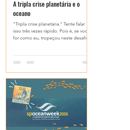
A tripla crise planetária e o
oceano
"Tripla crise planetária." Tente falar
isso três vezes rápido. Pois é, se você
for como eu, tropeçou neste desafio.
Não acho que isso seja à toa – um
nome difícil para um conceito que
também não é simples. Mas vale o
esforço de entender, porque estamos
falando de três crises globais
(mudanças climáticas, poluição e
perda de biodiversidade) que não
apenas coexistem, mas se
potencializam.