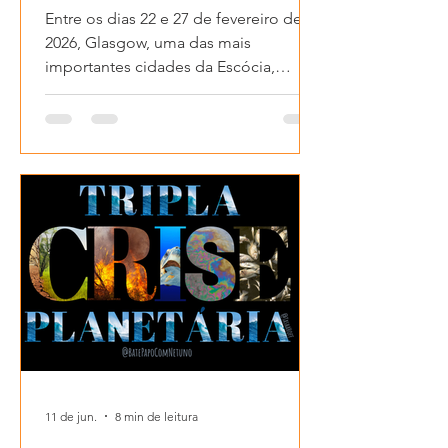
Entre os dias 22 e 27 de fevereiro de
2026, Glasgow, uma das mais
importantes cidades da Escócia,
recebeu o maior evento de
Oceanografia do planeta: o Ocean
Sciences Meeting (OSM)! Quando eu
digo que é o maior, eu não estou
exagerando: foram mais de 6.000
trabalhos apresentados, o espaço era
enorme e usufruíram de toda
tecnologia para fazer o evento
acontecer!
11 de jun.
8 min de leitura