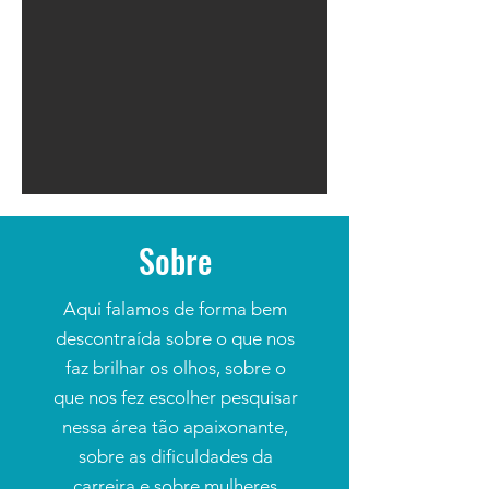
Sobre
Aqui falamos de forma bem
descontraída sobre o que nos
faz brilhar os olhos, sobre o
que nos fez escolher pesquisar
nessa área tão apaixonante,
sobre as dificuldades da
carreira e sobre mulheres