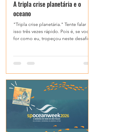
A tripla crise planetária e o
oceano
"Tripla crise planetária." Tente falar
isso três vezes rápido. Pois é, se você
for como eu, tropeçou neste desafio.
Não acho que isso seja à toa – um
nome difícil para um conceito que
também não é simples. Mas vale o
esforço de entender, porque estamos
falando de três crises globais
(mudanças climáticas, poluição e
perda de biodiversidade) que não
apenas coexistem, mas se
potencializam.