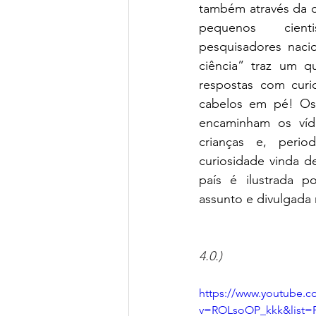
também através da c
pequenos cient
pesquisadores naci
ciência” traz um q
respostas com curi
cabelos em pé! Os 
encaminham os víd
crianças e, perio
curiosidade vinda de
país é ilustrada p
assunto e divulgada 
4.0.)
https://www.youtube.c
v=ROLsoOP_kkk&list