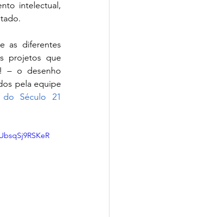
o intelectual, 
tado. 
 as diferentes 
s projetos que 
! – o desenho 
dos pela equipe 
o do Século 21
UbsqSj9RSKeR