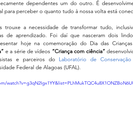
secamente dependentes um do outro. É desenvolviment
al para perceber o quanto tudo à nossa volta está conec
trouxe a necessidade de transformar tudo, inclusive
as de aprendizado. Foi daí que nasceram dois lindo
resentar hoje na comemoração do Dia das Crianças
a”
 e a série de vídeos 
“Criança com ciência”
 desenvolvi
lsistas e parceiros do 
Laboratório de Conservaçã
sidade Federal de Alagoas (UFAL).
.com/watch?v=g3qN2Igx1YY&list=PLhMukTQC4u8X1ONZBoN6U