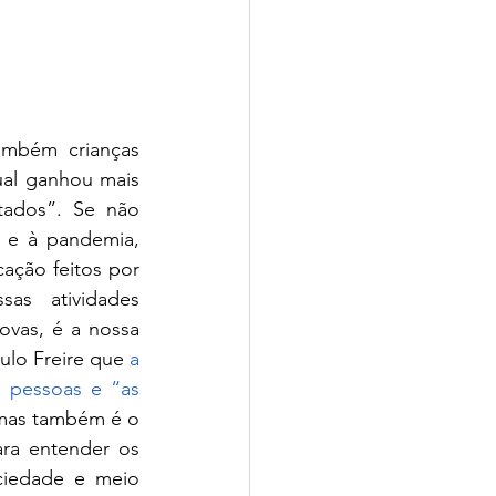
mbém crianças 
al ganhou mais 
tados”. Se não 
 e à pandemia, 
ção feitos por 
as atividades 
ovas, é a nossa 
aulo Freire que
a 
 pessoas e “as 
mas também é o 
ra entender os 
ciedade e meio 