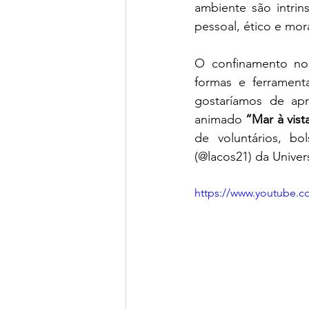
ambiente são intrin
pessoal, ético e mor
O confinamento nos 
formas e ferrament
gostaríamos de ap
animado 
“Mar à vist
de voluntários, bo
(@lacos21) da Univer
https://www.youtube