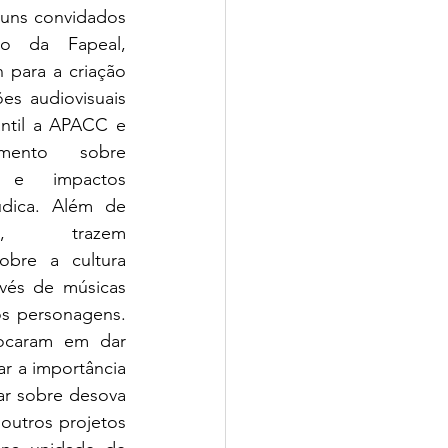
uns convidados 
io da Fapeal, 
para a criação 
s audiovisuais 
ntil a APACC e 
imento sobre 
, e impactos 
údica. Além de 
l, trazem 
obre a cultura 
vés de músicas 
s personagens. 
focaram em dar 
r a importância 
ar sobre desova 
outros projetos 