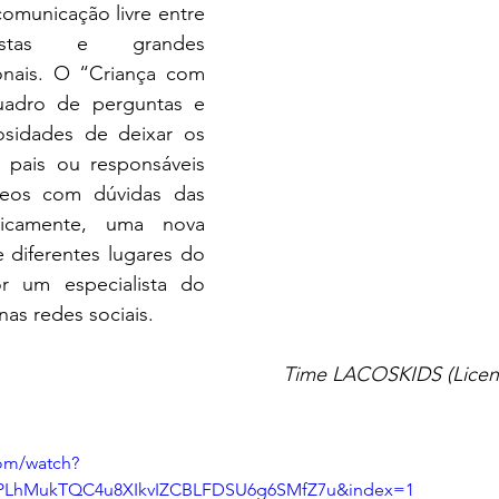
omunicação livre entre 
istas e grandes 
onais. O “Criança com 
uadro de perguntas e 
osidades de deixar os 
pais ou responsáveis 
eos com dúvidas das 
dicamente, uma nova 
 diferentes lugares do 
or um especialista do 
nas redes sociais.
                                                                                    Time LACOSKI
om/watch?
=PLhMukTQC4u8XIkvIZCBLFDSU6g6SMfZ7u&index=1