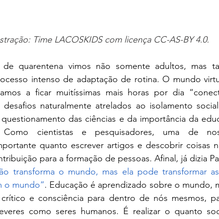
ustração: Time LACOSKIDS com licença 
CC-AS-BY 4.0.
 de quarentena vimos não somente adultos, mas ta
cesso intenso de adaptação de rotina. O mundo virtu
amos a ficar muitíssimas mais horas por dia “conec
desafios naturalmente atrelados ao isolamento social
questionamento das ciências e da importância da educa
s. Como cientistas e pesquisadores, uma de noss
mportante quanto escrever artigos e descobrir coisas n
tribuição para a formação de pessoas. Afinal, já dizia P
ão transforma o mundo, mas ela pode transformar as
m o mundo”
. Educação é aprendizado sobre o mundo, 
crítico e consciência para dentro de nós mesmos, pa
deveres como seres humanos. É realizar o quanto so