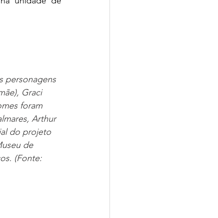
 na unidade de 
s personagens 
mãe), Graci 
nomes foram 
lmares, Arthur 
al do projeto 
Museu de 
os. (Fonte: 