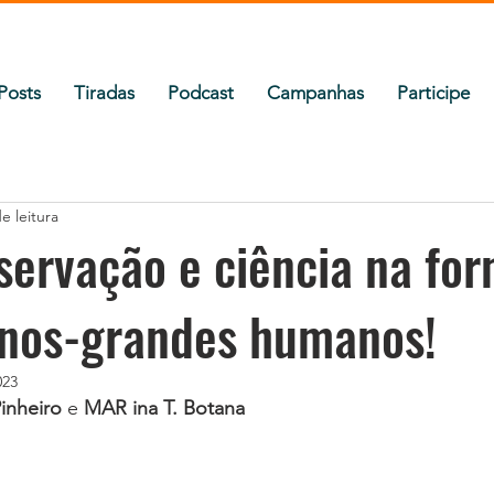
Posts
Tiradas
Podcast
Campanhas
Participe
e leitura
servação e ciência na fo
nos-grandes humanos!
023
inheiro
 e 
MAR ina T. Botana