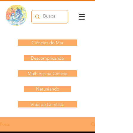
Ciências do Mar
Descomplicando
Mulheres na Ciência
Netuniando
Vida de Cientista
Posts