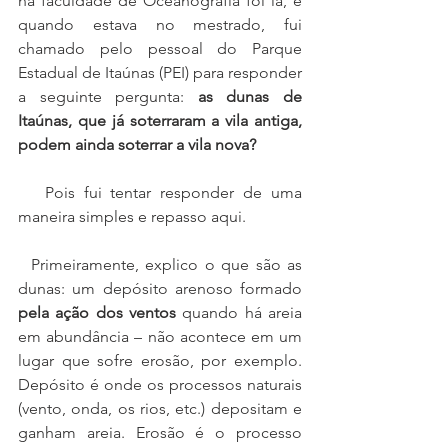
na faculdade de Oceanografia foi lá, e 
quando estava no mestrado, fui 
chamado pelo pessoal do Parque 
Estadual de Itaúnas (PEI) para responder 
a seguinte pergunta: 
as dunas de 
Itaúnas, que já soterraram a vila antiga, 
podem ainda soterrar a vila nova?
   Pois fui tentar responder de uma 
maneira simples e repasso aqui.
  Primeiramente, explico o que são as 
dunas: um depósito arenoso formado 
pela ação dos ventos
 quando há areia 
em abundância – não acontece em um 
lugar que sofre erosão, por exemplo. 
Depósito é onde os processos naturais 
(vento, onda, os rios, etc.) depositam e 
ganham areia. Erosão é o processo 