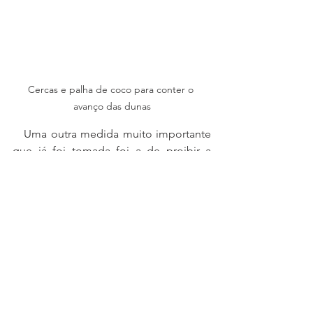
Cercas e palha de coco para conter o 
avanço das dunas
   Uma outra medida muito importante 
que já foi tomada foi a de proibir a 
caminhada em qualquer lugar do 
campo de dunas. É claro que é muito 
legal fazer 
sandboard
 nas dunas, andar 
por qualquer lugar à vontade e ficar 
pulando nas dunas, mas em uma 
cidade em que o turismo é 
principalmente ecológico, devemos 
seguir algumas regras básicas. 