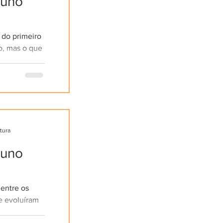
tuno
 do primeiro
, mas o que
 Organização
..
itura
tuno
entre os
e evoluíram
som em meio