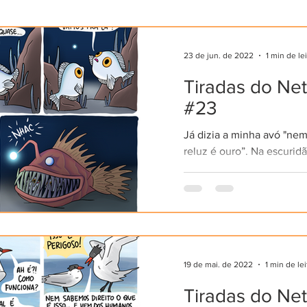
23 de jun. de 2022
1 min de le
Tiradas do Ne
#23
Já dizia a minha avó "ne
reluz é ouro”. Na escurid
profundo, um pontinho d
significar muitas coisas, po
19 de mai. de 2022
1 min de lei
Tiradas do Ne