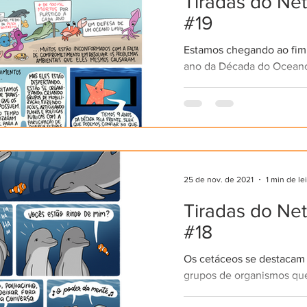
Tiradas do Ne
#19
Estamos chegando ao fim
ano da Década do Oceano
isso significa? Em 2017 a
das Nações Unidas (ONU).
25 de nov. de 2021
1 min de le
Tiradas do Ne
#18
Os cetáceos se destacam 
grupos de organismos qu
dependentes do uso do 