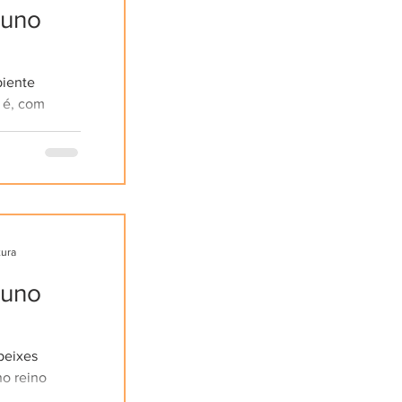
tuno
iente
o é, com
nto. Cada
egafauna...
tura
tuno
peixes
o reino
ica peculiar: