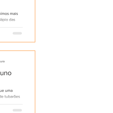
uímos mais
dápio das
ICOS! As
o plástico...
tura
tuno
que uma
de tubarões
nome é usado
 não...