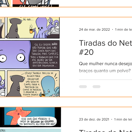
24 de mar. de 2022
1 min de le
Tiradas do Ne
#20
Que mulher nunca desejou
braços quanto um polvo? 
isso pareça vantajoso, não
melhor desejar que nossas
23 de dez. de 2021
1 min de le