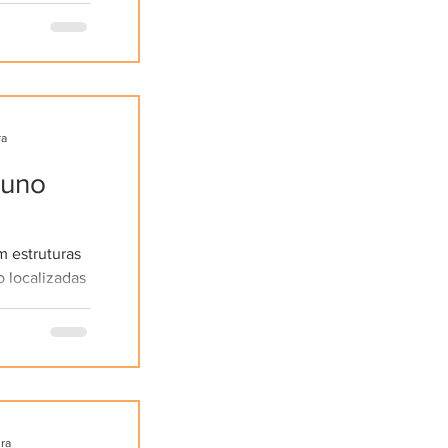
 Os...
ra
tuno
 estruturas
 localizadas
o
nismos de...
ura