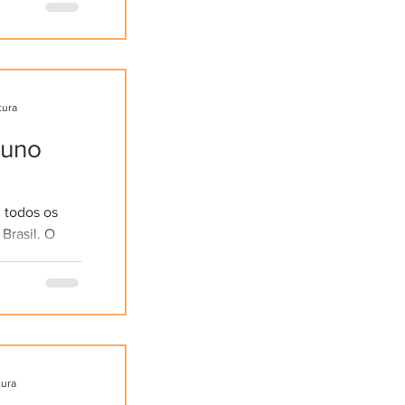
os viventes h
tura
tuno
 todos os
 Brasil. O
00 km é
 ano
tura