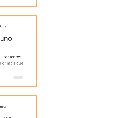
itura
tuno
 ter tantos
Por mais que
 seria
...
itura