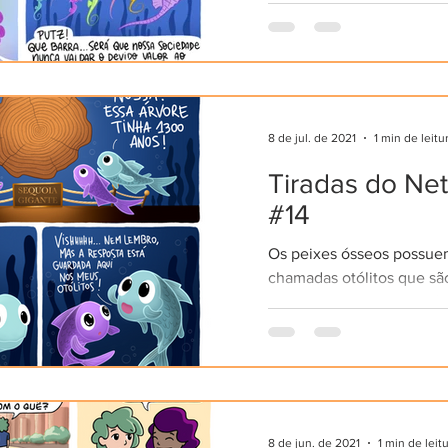
os machos ficam grávidos!
8 de jul. de 2021
1 min de leitu
Tiradas do Ne
#14
Os peixes ósseos possuem
chamadas otólitos que são
no ouvido interno, e estã
relacionadas com os meca
8 de jun. de 2021
1 min de leit