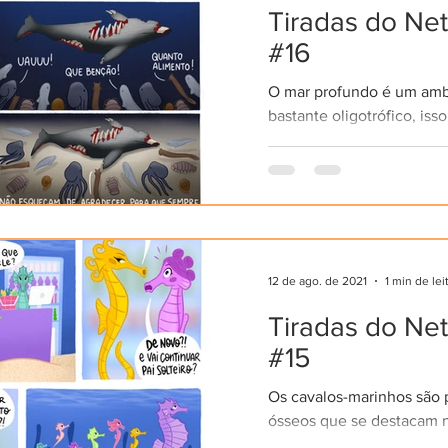
Tiradas do Ne
#16
O mar profundo é um amb
bastante oligotrófico, iss
grande escassez de alime
vez que uma carcaça da m
12 de ago. de 2021
1 min de lei
Tiradas do Ne
#15
Os cavalos-marinhos são 
ósseos que se destacam n
animal por uma característ