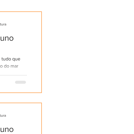
itura
tuno
m tudo que
ão do mar
e luz pode
r...
tura
tuno