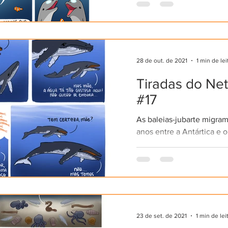
aquático. Entre os cetáce
28 de out. de 2021
1 min de lei
Tiradas do Ne
#17
As baleias-jubarte migram
anos entre a Antártica e o
percurso de cerca de 4.5
percorrido duas vezes ao
23 de set. de 2021
1 min de lei