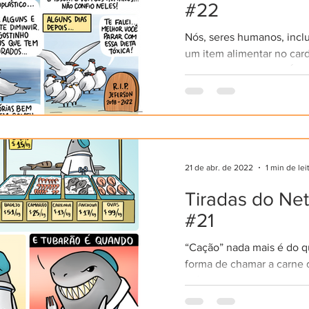
#22
Nós, seres humanos, incl
um item alimentar no car
aves marinhas: OS PLÁST
aves marinhas, confundem 
21 de abr. de 2022
1 min de lei
Tiradas do Ne
#21
“Cação” nada mais é do 
forma de chamar a carne 
(e às vezes raias). Esse 
há anos em peixarias para