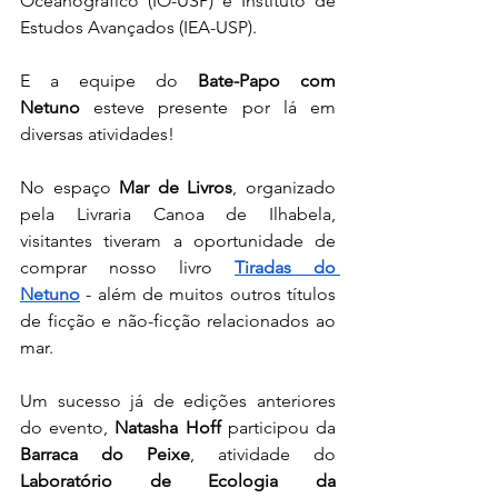
Oceanográfico (IO-USP) e Instituto de 
Estudos Avançados (IEA-USP).
E a equipe do 
Bate-Papo com 
Netuno
 esteve presente por lá em 
diversas atividades!
No espaço 
Mar de Livros
, organizado 
pela Livraria Canoa de Ilhabela, 
visitantes tiveram a oportunidade de 
comprar nosso livro 
Tiradas do 
Netuno
 - além de muitos outros títulos 
de ficção e não-ficção relacionados ao 
mar.
Um sucesso já de edições anteriores 
do evento, 
Natasha Hoff
 participou da 
Barraca do Peixe
, atividade do 
Laboratório de Ecologia da 