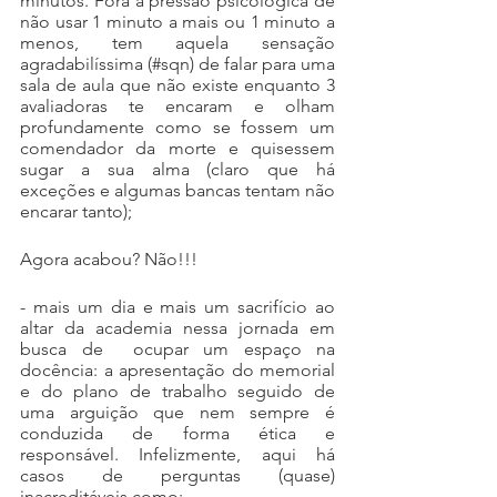
minutos. Fora a pressão psicológica de 
não usar 1 minuto a mais ou 1 minuto a 
menos, tem aquela sensação 
agradabilíssima (#sqn) de falar para uma 
sala de aula que não existe enquanto 3 
avaliadoras te encaram e olham 
profundamente como se fossem um 
comendador da morte e quisessem 
sugar a sua alma (claro que há 
exceções e algumas bancas tentam não 
encarar tanto);
Agora acabou? Não!!! 
- mais um dia e mais um sacrifício ao 
altar da academia nessa jornada em 
busca de  ocupar um espaço na 
docência: a apresentação do memorial 
e do plano de trabalho seguido de 
uma arguição que nem sempre é 
conduzida de forma ética e 
responsável. Infelizmente, aqui há 
casos de perguntas (quase) 
inacreditáveis como: