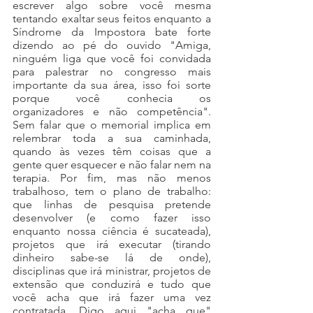
escrever algo sobre você mesma 
tentando exaltar seus feitos enquanto a 
Síndrome da Impostora bate forte 
dizendo ao pé do ouvido "Amiga, 
ninguém liga que você foi convidada 
para palestrar no congresso mais 
importante da sua área, isso foi sorte 
porque você conhecia os 
organizadores e não competência". 
Sem falar que o memorial implica em 
relembrar toda a sua caminhada, 
quando às vezes têm coisas que a 
gente quer esquecer e não falar nem na 
terapia. Por fim, mas não menos 
trabalhoso, tem o plano de trabalho: 
que linhas de pesquisa pretende 
desenvolver (e como fazer isso 
enquanto nossa ciência é sucateada), 
projetos que irá executar (tirando 
dinheiro sabe-se lá de onde), 
disciplinas que irá ministrar, projetos de 
extensão que conduzirá e tudo que 
você acha que irá fazer uma vez 
contratada. Digo aqui "acha que" 