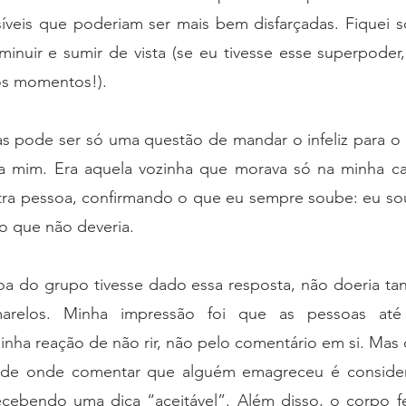
isíveis que poderiam ser mais bem disfarçadas. Fiquei 
inuir e sumir de vista (se eu tivesse esse superpoder,
os momentos!). 
s pode ser só uma questão de mandar o infeliz para o i
a mim. Era aquela vozinha que morava só na minha ca
tra pessoa, confirmando o que eu sempre soube: eu sou
 que não deveria. 
oa do grupo tivesse dado essa resposta, não doeria tan
marelos. Minha impressão foi que as pessoas até
nha reação de não rir, não pelo comentário em si. Mas 
ade onde comentar que alguém emagreceu é consider
 recebendo uma dica “aceitável”. Além disso, o corpo f