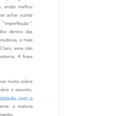
 então melhor 
er achar outras 
 “imperfeição
”
. 
ibo dentro das 
tudiosa, a mais 
Claro, essa não 
terna. A frase 
sar muito sobre 
bre o assunto, 
atisfação com o 
nte: a maioria 
amento.