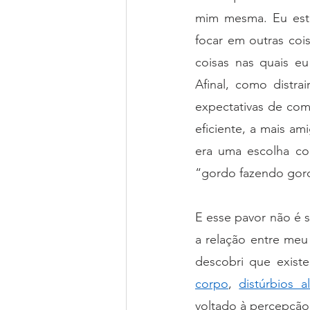
mim mesma. Eu esta
focar em outras coi
coisas nas quais e
Afinal, como distra
expectativas de com
eficiente, a mais am
era uma escolha con
“gordo fazendo gor
E esse pavor não é 
a relação entre meu
descobri que exist
corpo
, 
distúrbios a
voltado à percepção