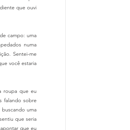
diente que ouvi 
 de campo: uma 
spedados numa 
ção. Sentei-me 
e você estaria 
a roupa que eu 
 falando sobre 
a buscando uma 
ntiu que seria 
apontar que eu 