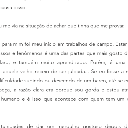
causa disso. 
u me via na situação de achar que tinha que me provar. 
para mim foi meu início em trabalhos de campo. Estar n
cessos e fenômenos é uma das partes que mais gosto do
laro, e também muito aprendizado. Porém, é uma pa
e aquele velho receio de ser julgada... Se eu fosse a 
e dificuldade subindo ou descendo de um barco, até se eu
eça, a razão clara era porque sou gorda e estou atr
 humano e é isso que acontece com quem tem um c
rtunidades de dar um mergulho gostoso depois do