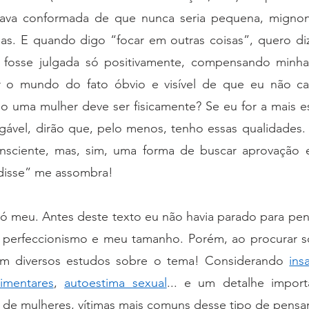
va conformada de que nunca seria pequena, mignon,
sas. E quando digo “focar em outras coisas”, quero diz
u fosse julgada só positivamente, compensando minha
ir o mundo do fato óbvio e visível de que eu não ca
o uma mulher deve ser fisicamente? Se eu for a mais es
igável, dirão que, pelo menos, tenho essas qualidades. 
sciente, mas, sim, uma forma de buscar aprovação ex
disse” me assombra!
só meu. Antes deste texto eu não havia parado para pen
 perfeccionismo e meu tamanho. Porém, ao procurar so
em diversos estudos sobre o tema! Considerando 
ins
limentares
, 
autoestima sexual
... e um detalhe importa
 de mulheres, vítimas mais comuns desse tipo de pens