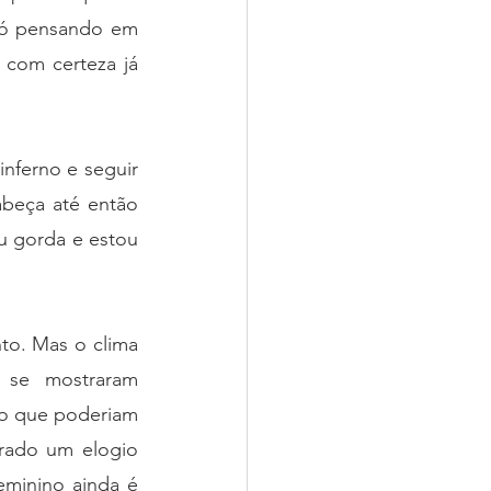
só pensando em 
 com certeza já 
nferno e seguir 
beça até então 
 gorda e estou 
to. Mas o clima 
 se mostraram 
o que poderiam 
ado um elogio 
eminino ainda é 