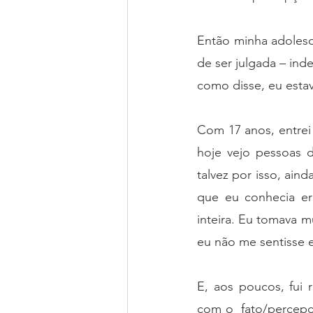
Então minha adolescê
de ser julgada – in
como disse, eu esta
Com 17 anos, entrei
hoje vejo pessoas 
talvez por isso, ain
que eu conhecia er
inteira. Eu tomava 
eu não me sentisse 
E, aos poucos, fui
com o  fato/percepç