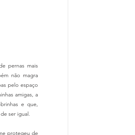
de pernas mais 
bém não magra 
as pelo espaço 
nhas amigas, a 
rinhas e que, 
e ser igual. 
me protegeu de 