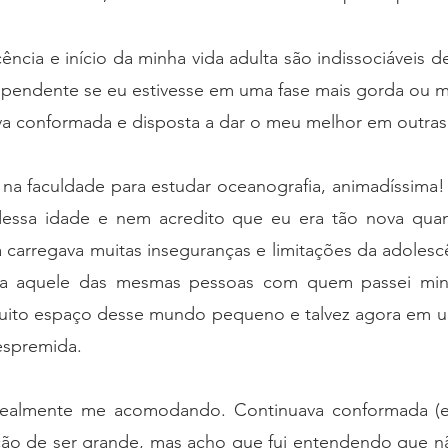
ncia e início da minha vida adulta são indissociáveis d
dependente se eu estivesse em uma fase mais gorda ou m
va conformada e disposta a dar o meu melhor em outras
 na faculdade para estudar oceanografia, animadíssima!
dessa idade e nem acredito que eu era tão nova qua
da carregava muitas inseguranças e limitações da adoles
a aquele das mesmas pessoas com quem passei minha
muito espaço desse mundo pequeno e talvez agora em 
espremida.
 realmente me acomodando. Continuava conformada (e 
ão de ser grande, mas acho que fui entendendo que nã