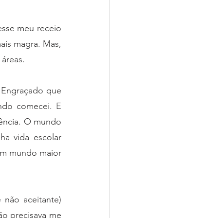
esse meu receio 
ais magra. Mas, 
 áreas.
 Engraçado que 
ndo comecei. E 
cência. O mundo 
 vida escolar 
um mundo maior 
não aceitante) 
o precisava me 