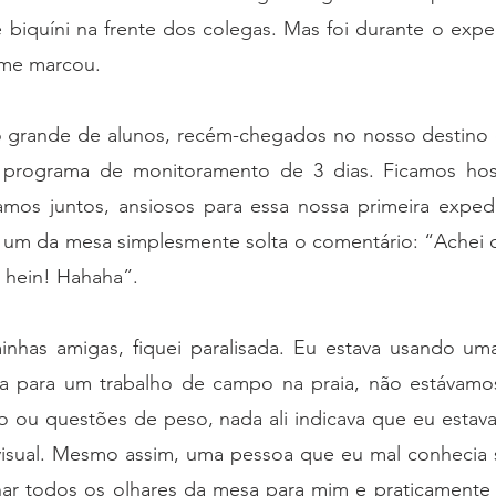
 biquíni na frente dos colegas. Mas foi durante o expe
me marcou.
 grande de alunos, recém-chegados no nosso destino
m programa de monitoramento de 3 dias. Ficamos ho
os juntos, ansiosos para essa nossa primeira expedi
 um da mesa simplesmente solta o comentário: “Achei qu
 hein! Hahaha”.
inhas amigas, fiquei paralisada. Eu estava usando um
a para um trabalho de campo na praia, não estávamos
io ou questões de peso, nada ali indicava que eu estav
isual. Mesmo assim, uma pessoa que eu mal conhecia se
onar todos os olhares da mesa para mim e praticamente 