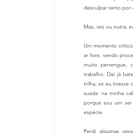
desculpar tanto por 
Mas, vez ou outra, e
Um momento crítico 
ar livre, vendo pro
muito perrengue, c
trabalho. Daí já bat
trilha, se eu tivess
suada: na minha cab
porque sou um ser
espécie.
Perdi algumas opo