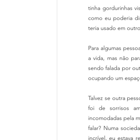
tinha gordurinhas v
como eu poderia dim
teria usado em outr
Para algumas pessoa
a vida, mas não par
sendo falada por ou
ocupando um espaço
Talvez se outra pess
foi de sorrisos a
incomodadas pela mi
falar? Numa socied
incrível, eu estava