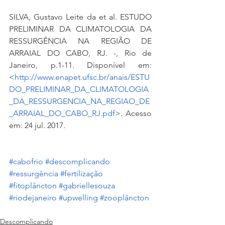
SILVA, Gustavo Leite da et al. ESTUDO 
PRELIMINAR DA CLIMATOLOGIA DA 
RESSURGÊNCIA NA REGIÃO DE 
ARRAIAL DO CABO, RJ. -, Rio de 
Janeiro, p.1-11. Disponível em: 
<
http://www.enapet.ufsc.br/anais/ESTU
DO_PRELIMINAR_DA_CLIMATOLOGIA
_DA_RESSURGENCIA_NA_REGIAO_DE
_ARRAIAL_DO_CABO_RJ.pdf
>. Acesso 
em: 24 jul. 2017.
#cabofrio
#descomplicando
#ressurgência
#fertilização
#fitoplâncton
#gabriellesouza
#riodejaneiro
#upwelling
#zooplâncton
Descomplicando