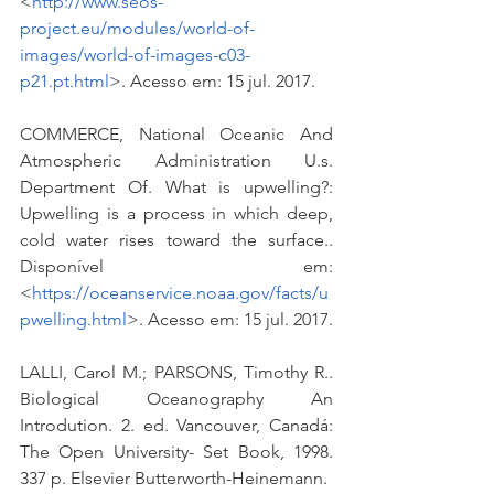
<
http://www.seos-
project.eu/modules/world-of-
images/world-of-images-c03-
p21.pt.html
>. Acesso em: 15 jul. 2017.
COMMERCE, National Oceanic And 
Atmospheric Administration U.s. 
Department Of. What is upwelling?: 
Upwelling is a process in which deep, 
cold water rises toward the surface.. 
Disponível em: 
<
https://oceanservice.noaa.gov/facts/u
pwelling.html
>. Acesso em: 15 jul. 2017.
LALLI, Carol M.; PARSONS, Timothy R.. 
Biological Oceanography An 
Introdution. 2. ed. Vancouver, Canadá: 
The Open University- Set Book, 1998. 
337 p. Elsevier Butterworth-Heinemann.