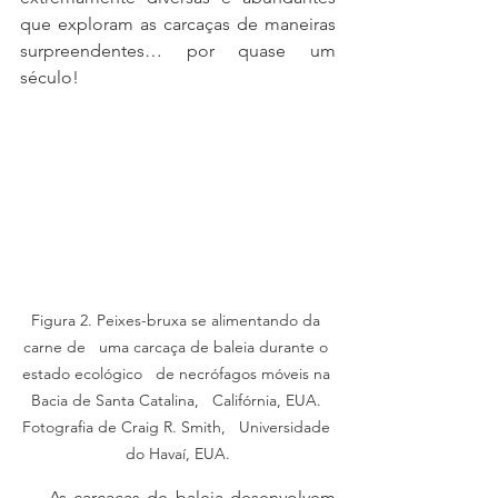
que exploram as carcaças de maneiras 
surpreendentes… por quase um 
século!
Figura 2. Peixes-bruxa se alimentando da 
carne de   uma carcaça de baleia durante o 
estado ecológico   de necrófagos móveis na 
Bacia de Santa Catalina,   Califórnia, EUA. 
Fotografia de Craig R. Smith,   Universidade 
do Havaí, EUA.
    As carcaças de baleia desenvolvem 