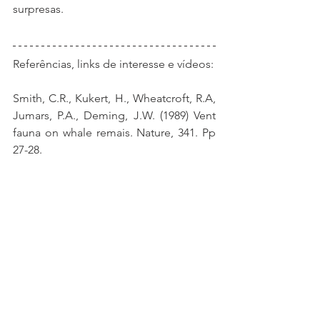
surpresas.
Referências, links de interesse e vídeos:
Smith, C.R., Kukert, H., Wheatcroft, R.A, 
Jumars, P.A., Deming, J.W. (1989) Vent 
fauna on whale remais. Nature, 341. Pp 
27-28.
Rouse, G.W., Goffredi, S.K., Vrijenhoek, 
R.C. (2004) Osedax: Bone-Eating Marine 
Worms with Dwarf Males. Science, 
305.Pp 668-671.
Smith, C.R., Glover, A.G., Treude, T., 
Higgs, N.D., Amon, D.J. (2015) Whale-
Fall Ecosystems: Recent Insights into 