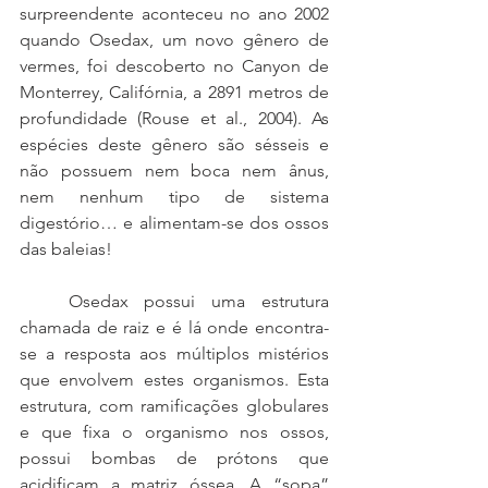
surpreendente aconteceu no ano 2002 
quando Osedax, um novo gênero de 
vermes, foi descoberto no Canyon de 
Monterrey, Califórnia, a 2891 metros de 
profundidade (Rouse et al., 2004). As 
espécies deste gênero são sésseis e 
não possuem nem boca nem ânus, 
nem nenhum tipo de sistema 
digestório… e alimentam-se dos ossos 
das baleias! 
   Osedax possui uma estrutura 
chamada de raiz e é lá onde encontra-
se a resposta aos múltiplos mistérios 
que envolvem estes organismos. Esta 
estrutura, com ramificações globulares 
e que fixa o organismo nos ossos, 
possui bombas de prótons que 
acidificam a matriz óssea. A “sopa” 