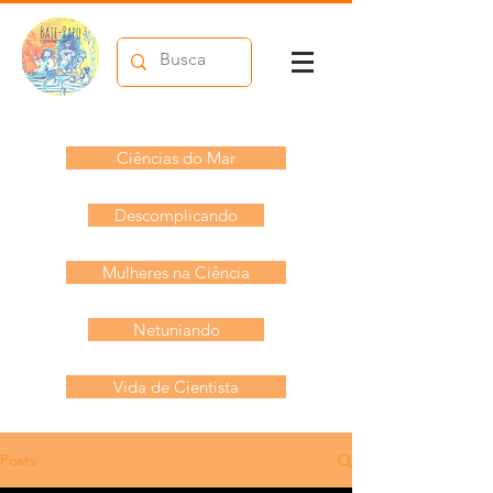
Ciências do Mar
Descomplicando
Mulheres na Ciência
Netuniando
Vida de Cientista
Posts