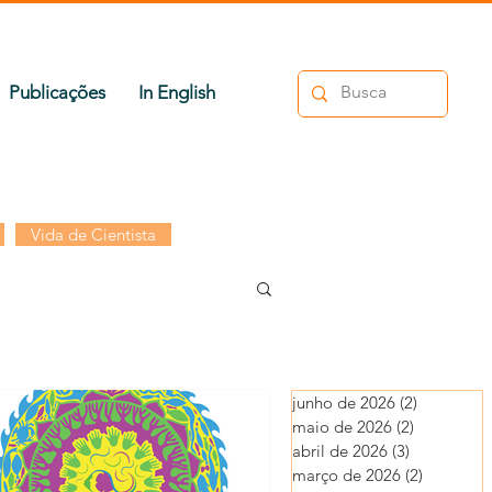
Publicações
In English
Vida de Cientista
junho de 2026
(2)
2 posts
maio de 2026
(2)
2 posts
abril de 2026
(3)
3 posts
março de 2026
(2)
2 posts