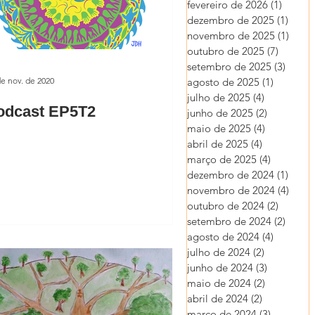
fevereiro de 2026
(1)
1 post
dezembro de 2025
(1)
1 pos
novembro de 2025
(1)
1 pos
outubro de 2025
(7)
7 posts
setembro de 2025
(3)
3 post
de nov. de 2020
agosto de 2025
(1)
1 post
julho de 2025
(4)
4 posts
odcast EP5T2
junho de 2025
(2)
2 posts
maio de 2025
(4)
4 posts
abril de 2025
(4)
4 posts
março de 2025
(4)
4 posts
dezembro de 2024
(1)
1 pos
novembro de 2024
(4)
4 pos
outubro de 2024
(2)
2 posts
setembro de 2024
(2)
2 post
agosto de 2024
(4)
4 posts
julho de 2024
(2)
2 posts
junho de 2024
(3)
3 posts
maio de 2024
(2)
2 posts
abril de 2024
(2)
2 posts
março de 2024
(3)
3 posts