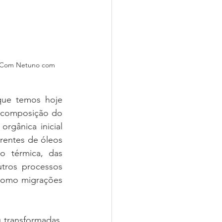
po Com Netuno com 
que temos hoje 
 composição do 
rgânica inicial 
rentes de óleos 
o térmica, das 
tros processos 
como migrações 
transformadas, 