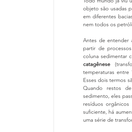
Todo mundo já viu u
objeto são usadas p
em diferentes bacia
nem todos os petróle
Antes de entender a
partir de processo
catagênese 
(tran
temperaturas entre 
Esses dois termos sã
Quando restos de p
sedimento, eles pass
resíduos orgânicos
suficiente, há aume
uma série de transfo