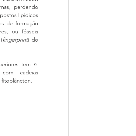
mas, perdendo 
ostos lipídicos 
s de formação 
s, ou fósseis 
(
fingerprint
) do 
periores tem 
n
-
 com  cadeias 
fitoplâncton.