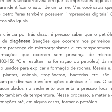
m filme/seriado/novela em que as impressões digitais 
ara identificar o autor de um crime. Mas você sabia qu
s petrolíferas também possuem “impressões digitais” ú
os são iguais. 
 ciência por trás disso, é preciso saber que o petról
s de 
diagênese 
(reações que ocorrem nos primeiros 
sformações que ocorrem sem presença de microor
100-150 °C e resultam na formação do petróleo) da mat
o usados para explicar a formação de rochas, fósseis e, c
lantas, animais, fitoplâncton, bactérias etc. são 
am por diversas transformações químicas e físicas. O s
 acumulados no sedimento aumenta a pressão local e
nto também da temperatura. Nesse processo, a matéria o
rmações até, em alguns casos, formar o petróleo.  