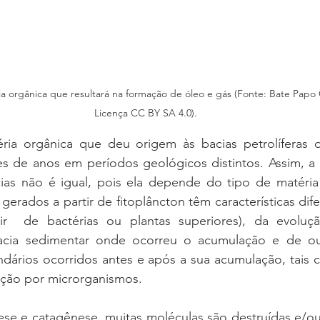
a orgânica que resultará na formação de óleo e gás (Fonte: Bate Pa
Licença CC BY SA 4.0).
ia orgânica que deu origem às bacias petrolíferas 
s de anos em períodos geológicos distintos. Assim, a
ias não é igual, pois ela depende do tipo de matéria o
gerados a partir de fitoplâncton têm características dife
r  de bactérias ou plantas superiores), da evoluçã
 bacia sedimentar onde ocorreu o acumulação e de ou
ndários ocorridos antes e após a sua acumulação, tais 
ção por microrganismos. 
se e catagênese, muitas moléculas são destruídas e/ou 