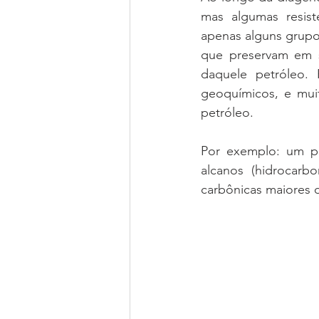
mas algumas resis
apenas alguns grupos
que preservam em s
daquele petróleo. 
geoquímicos, e mui
petróleo. 
Por exemplo: um pe
alcanos (hidrocarb
carbônicas maiores d