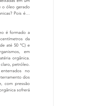
deixadas em um 
e o óleo gerado 
nicas? Pois é… 
eo é formado a 
centímetros da 
coluna sedimentar com presença de microorganismos e em temperaturas de até 50 °C) e 
ganismos, em 
éria orgânica. 
laro, petróleo. 
enterrados no 
oterramento dos 
, com pressão 
rgânica sofrerá 