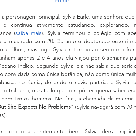
Fonte
a personagem principal, Sylvia Earle, uma senhora que 
e continua ativamente estudando, explorando, m
anos (
saiba mais
). Sylvia terminou o colégio com ape
 o mestrado com 20. Durante o doutorado esse ritmo 
 e filhos, mas logo Sylvia retornou ao seu ritmo frené
tinham apenas 2 e 4 anos ela viajou por 6 semanas para
eano Índico. Segundo Sylvia, ela não sabia que seria a
ido convidada como única botânica, não como única mulh
sa, no Kenia, de onde o navio partiria, e Sylvia rel
 do trabalho, mas tudo que o repórter queria saber era
 com tantos homens. No final, a chamada da matéria f
But She Expects No Problems
" (Sylvia navegará com 70 
s).
r corrido aparentemente bem, Sylvia deixa implíci