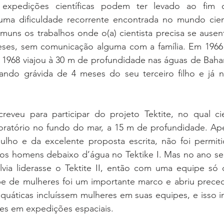
 expedições científicas podem ter levado ao fim o
ma dificuldade recorrente encontrada no mundo científ
muns os trabalhos onde o(a) cientista precisa se ausen
eses, sem comunicação alguma com a família. Em 1966 S
1968 viajou à 30 m de profundidade nas águas de Baha
ando grávida de 4 meses do seu terceiro filho e já 
reveu para participar do projeto Tektite, no qual cien
atório no fundo do mar, a 15 m de profundidade. Ape
lho e da excelente proposta escrita, não foi permitid
os homens debaixo d’água no Tektike I. Mas no ano seg
lvia liderasse o Tektite II, então com uma equipe só 
e de mulheres foi um importante marco e abriu preced
quáticas incluíssem mulheres em suas equipes, e isso in
res em expedições espaciais.