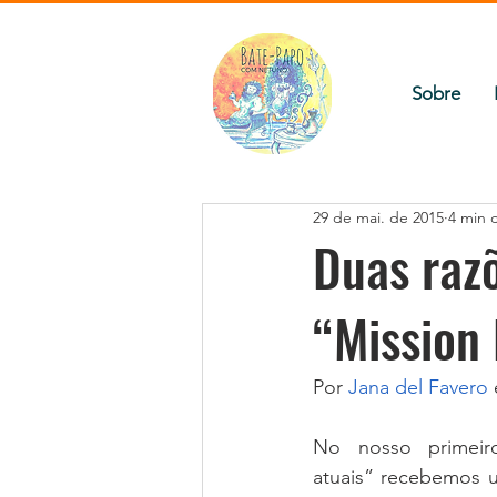
Sobre
29 de mai. de 2015
4 min d
Duas razõ
“Mission
Por 
Jana del Favero
 
No nosso primeir
atuais” recebemos u