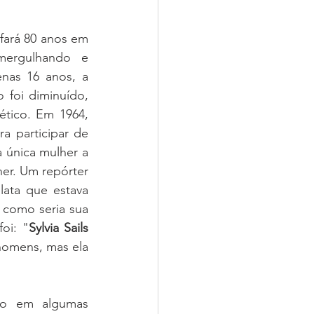
fará 80 anos em 
ergulhando e 
nas 16 anos, a 
foi diminuído, 
tico. Em 1964, 
 participar de 
 única mulher a 
er. Um repórter 
ata que estava 
 como seria sua 
oi: "
Sylvia Sails 
homens, mas ela 
to em algumas 