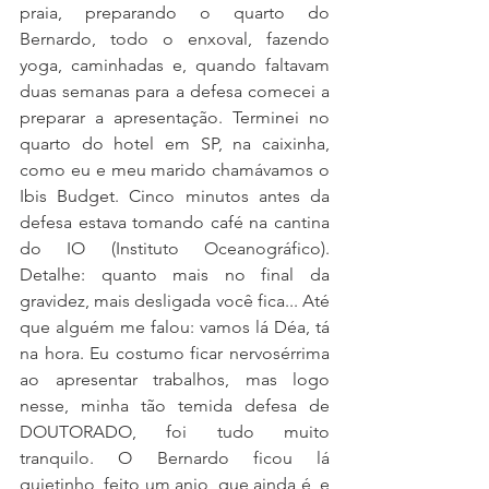
praia, preparando o quarto do 
Bernardo, todo o enxoval, fazendo 
yoga, caminhadas e, quando faltavam 
duas semanas para a defesa comecei a 
preparar a apresentação. Terminei no 
quarto do hotel em SP, na caixinha, 
como eu e meu marido chamávamos o 
Ibis Budget. Cinco minutos antes da 
defesa estava tomando café na cantina 
do IO (Instituto Oceanográfico). 
Detalhe: quanto mais no final da 
gravidez, mais desligada você fica... Até 
que alguém me falou: vamos lá Déa, tá 
na hora. Eu costumo ficar nervosérrima 
ao apresentar trabalhos, mas logo 
nesse, minha tão temida defesa de 
DOUTORADO, foi tudo muito 
tranquilo. O Bernardo ficou lá 
quietinho, feito um anjo, que ainda é, e 