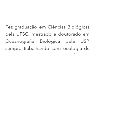
Fez graduação em Ciências Biológicas 
pela UFSC, mestrado e doutorado em 
Oceanografia Biológica pela USP, 
sempre trabalhando com ecologia de 
larvas de crustáceos decápodes. Se 
você quer saber mais sobre sua vida 
profissional acesse seu 
currículo lattes
.
#mulheresnaciência
#andréagreenkoetker
#convidados
#filhos