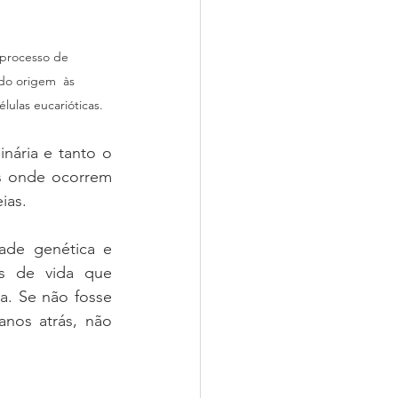
processo de 
do origem  às 
lulas eucarióticas.
ária e tanto o 
s onde ocorrem 
ias.
ade genética e 
as de vida que 
a. Se não fosse 
nos atrás, não 