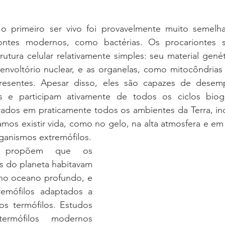
 primeiro ser vivo foi provavelmente muito semelha
ontes modernos, como bactérias. Os procariontes s
rutura celular relativamente simples: seu material genét
envoltório nuclear, e as organelas, como mitocôndrias
resentes. Apesar disso, eles são capazes de desemp
s e participam ativamente de todos os ciclos biog
rados em praticamente todos os ambientes da Terra, inc
os existir vida, como no gelo, na alta atmosfera e em v
anismos extremófilos.
as propõem que os 
s do planeta habitavam 
 no oceano profundo, e 
remófilos adaptados a 
os termófilos. Estudos 
ermófilos modernos 