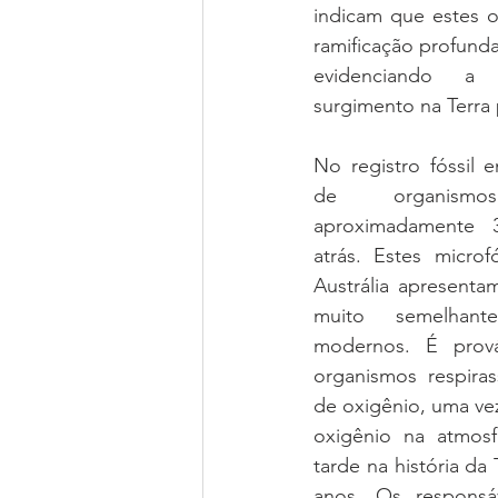
indicam que estes 
ramificação profunda 
evidenciando a
surgimento na Terra p
No registro fóssil 
de organism
aproximadamente 3
atrás. Estes microf
Austrália apresentam
muito semelhante
modernos. É prová
organismos respira
de oxigênio, uma vez
oxigênio na atmosf
tarde na história da 
anos. Os responsáv