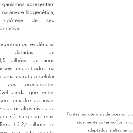
organismos apresentam 
na árvore filogenética, 
 hipótese de seu 
rimitiva.
encontramos evidências 
os datadas de 
,5 bilhões de anos 
ósseis encontrados na 
 uma estrutura celular 
 aos procariontes 
vel ainda que estes 
ssem enxofre ao invés 
 que os altos níveis de 
Fontes hidrotermais de oceano  pr
era só surgiriam mais 
atualmente os termófilos,  mi
Terra, há 2,4 bilhões de 
adaptados  à altas tempe
eis por este evento 