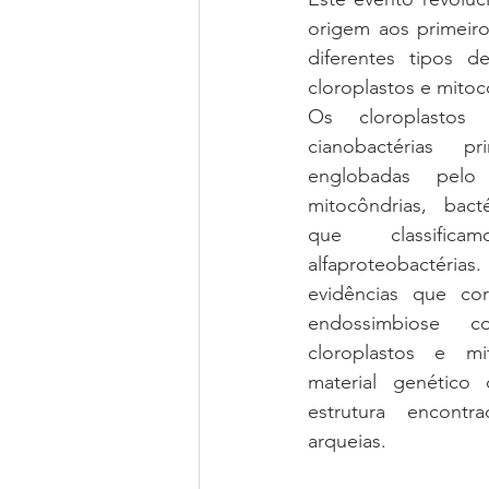
origem aos primeiro
diferentes tipos d
cloroplastos e mitoc
Os cloroplastos 
cianobactérias pr
englobadas pelo
mitocôndrias, bact
que classific
alfaproteobactéri
evidências que cor
endossimbiose 
cloroplastos e mit
material genético 
estrutura encontr
arqueias. 