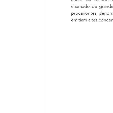
chamado de grande 
procariontes denomi
emitiam altas concen