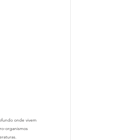
ofundo onde vivem  
cro-organismos 
raturas. 