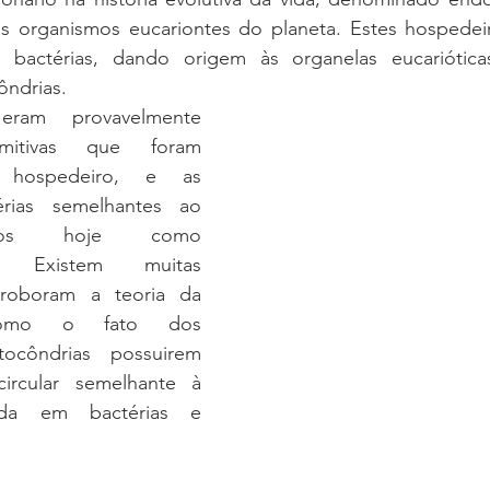
s organismos eucariontes do planeta. Estes hospedei
e bactérias, dando origem às organelas eucariótica
ôndrias. 
eram provavelmente 
imitivas que foram 
 hospedeiro, e as 
érias semelhantes ao 
amos hoje como 
as. Existem muitas 
roboram a teoria da 
como o fato dos 
ocôndrias possuirem 
circular semelhante à 
ada em bactérias e 