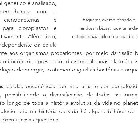
 genético é analisado, 
 semelhanças com o 
anobactérias e 
Esquema exemplificando o  
, para cloroplastos e 
endossimbiose,  que teria da
tivamente. Além disso, 
mitocondrias e cloroplastos  das cé
independente da célula 
te aos organismos procariontes, por meio da fissão bin
 à mitocôndria apresentam duas membranas plasmática
ução de energia, exatamente igual às bactérias e arque
s células eucarióticas permitiu uma maior complexid
a, possibilitando a diversificação de todas as form
o longo de toda a história evolutiva da vida no planet
olucionário na história da vida há alguns bilhões de a
 discutir essas questões. 