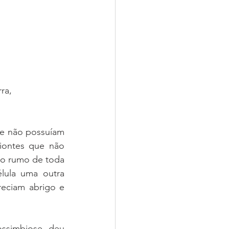
ra, 
e não possuíam 
iontes que não 
 o rumo de toda 
lula uma outra 
eciam abrigo e 
ssimbiose, deu 