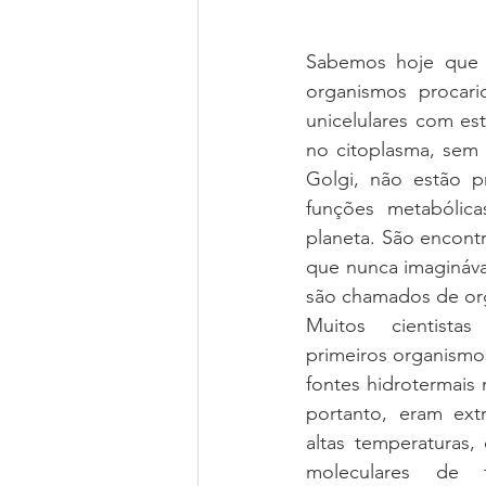
Sabemos hoje que o
organismos procari
unicelulares com est
no citoplasma, sem 
Golgi, não estão p
funções metabólica
planeta. São encont
que nunca imaginávam
são chamados de org
Muitos cientist
primeiros organismo
fontes hidrotermais
portanto, eram ext
altas temperaturas, 
moleculares de t