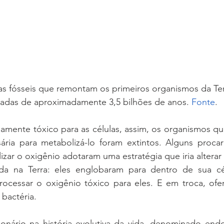
as fósseis que remontam os primeiros organismos da Ter
adas de aproximadamente 3,5 bilhões de anos. 
Fonte
.
amente tóxico para as células, assim, os organismos qu
ária para metabolizá-lo foram extintos. Alguns procar
ar o oxigênio adotaram uma estratégia que iria alterar
ida na Terra: eles englobaram para dentro de sua cé
rocessar o oxigênio tóxico para eles. E em troca, ofer
 bactéria.
ionário na história evolutiva da vida, denominado endo