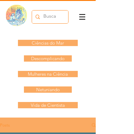
Ciências do Mar
Descomplicando
Mulheres na Ciência
Netuniando
Vida de Cientista
Posts