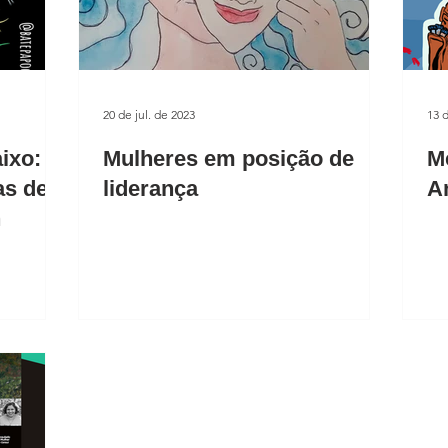
20 de jul. de 2023
13 d
ixo:
Mulheres em posição de
M
as de
liderança
An
n