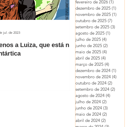
fevereiro de 2026
(1)
1 post
dezembro de 2025
(1)
1 pos
novembro de 2025
(1)
1 pos
outubro de 2025
(7)
7 posts
setembro de 2025
(3)
3 post
e jul. de 2023
agosto de 2025
(1)
1 post
julho de 2025
(4)
4 posts
enos a Luiza, que está na
junho de 2025
(2)
2 posts
maio de 2025
(4)
4 posts
tártica
abril de 2025
(4)
4 posts
março de 2025
(4)
4 posts
dezembro de 2024
(1)
1 pos
novembro de 2024
(4)
4 pos
outubro de 2024
(2)
2 posts
setembro de 2024
(2)
2 post
agosto de 2024
(4)
4 posts
julho de 2024
(2)
2 posts
junho de 2024
(3)
3 posts
maio de 2024
(2)
2 posts
abril de 2024
(2)
2 posts
março de 2024
(3)
3 posts