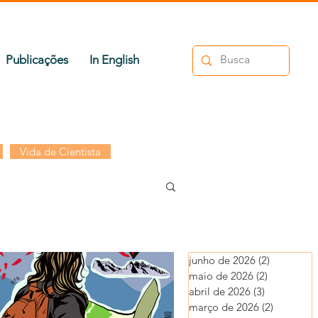
Publicações
In English
Vida de Cientista
junho de 2026
(2)
2 posts
maio de 2026
(2)
2 posts
abril de 2026
(3)
3 posts
março de 2026
(2)
2 posts