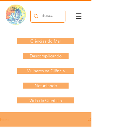
Ciências do Mar
Descomplicando
Mulheres na Ciência
Netuniando
Vida de Cientista
Posts