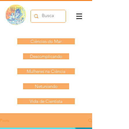
Ciências do Mar
Descomplicando
Mulheres na Ciência
Netuniando
Vida de Cientista
Posts