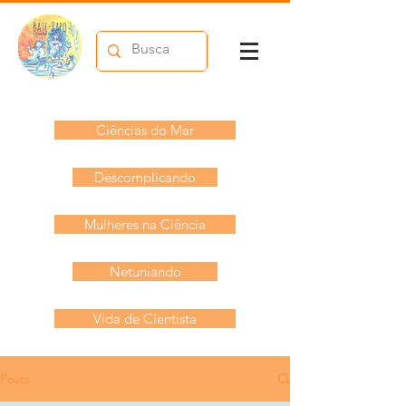
Ciências do Mar
Descomplicando
Mulheres na Ciência
Netuniando
Vida de Cientista
Posts