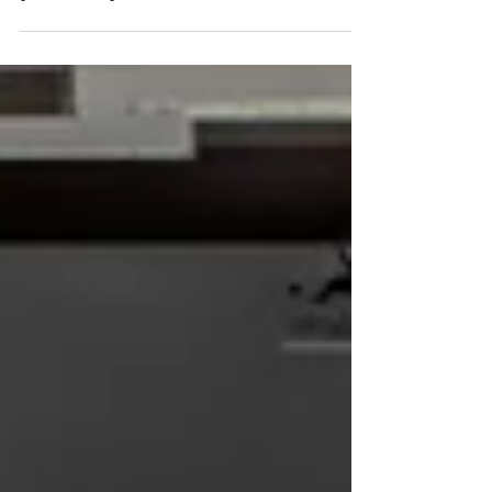
Lixo no mar: da ciência à
política pública