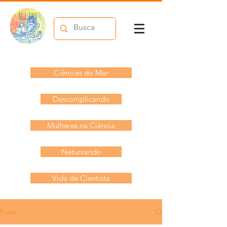
Ciências do Mar
Descomplicando
Mulheres na Ciência
Netuniando
Vida de Cientista
Posts