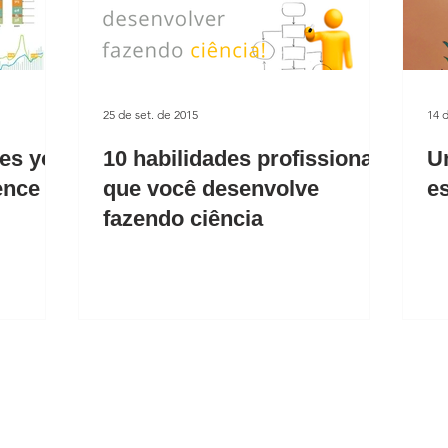
25 de set. de 2015
14 d
ies you
10 habilidades profissionais
U
ence
que você desenvolve
e
fazendo ciência