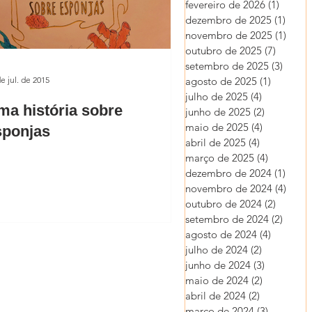
fevereiro de 2026
(1)
1 post
dezembro de 2025
(1)
1 pos
novembro de 2025
(1)
1 pos
outubro de 2025
(7)
7 posts
setembro de 2025
(3)
3 post
e jul. de 2015
agosto de 2025
(1)
1 post
julho de 2025
(4)
4 posts
ma história sobre
junho de 2025
(2)
2 posts
maio de 2025
(4)
4 posts
sponjas
abril de 2025
(4)
4 posts
março de 2025
(4)
4 posts
dezembro de 2024
(1)
1 pos
novembro de 2024
(4)
4 pos
outubro de 2024
(2)
2 posts
setembro de 2024
(2)
2 post
agosto de 2024
(4)
4 posts
julho de 2024
(2)
2 posts
junho de 2024
(3)
3 posts
maio de 2024
(2)
2 posts
abril de 2024
(2)
2 posts
março de 2024
(3)
3 posts