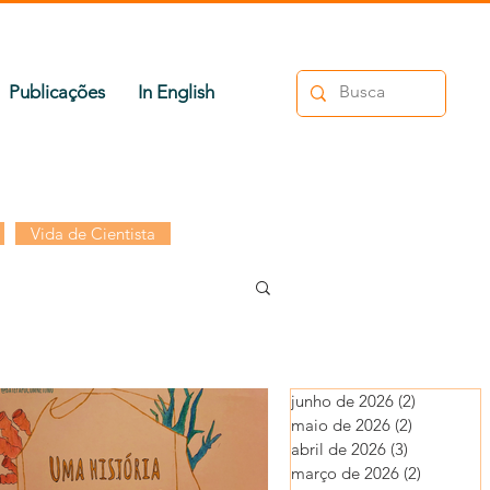
Publicações
In English
Vida de Cientista
junho de 2026
(2)
2 posts
maio de 2026
(2)
2 posts
abril de 2026
(3)
3 posts
março de 2026
(2)
2 posts