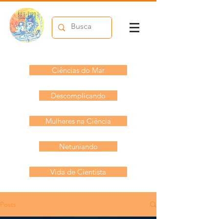
Ciências do Mar
Descomplicando
Mulheres na Ciência
Netuniando
Vida de Cientista
Posts