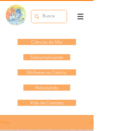
Ciências do Mar
Descomplicando
Mulheres na Ciência
Netuniando
Vida de Cientista
Posts