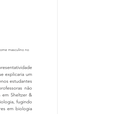
 nome masculino no 
esentatividade 
e explicaria um 
nos estudantes 
rofessoras não 
 em Sheltzer & 
ologia, fugindo 
es em biologia 