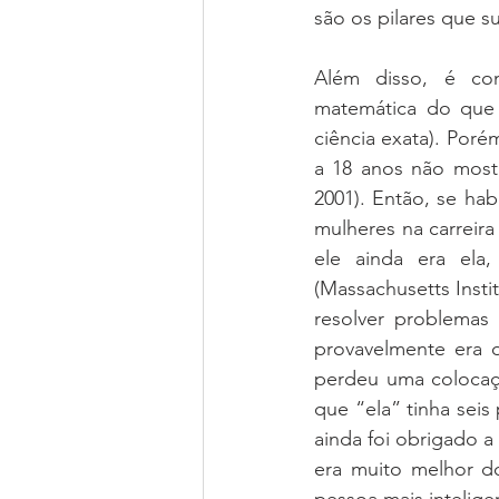
são os pilares que s
Além disso, é co
matemática do que 
ciência exata). Por
a 18 anos não most
2001). Então, se hab
mulheres na carreira
ele ainda era ela
(Massachusetts Insti
resolver problemas 
provavelmente era 
perdeu uma colocaç
que “ela” tinha sei
ainda foi obrigado a
era muito melhor d
pessoa mais inteligen