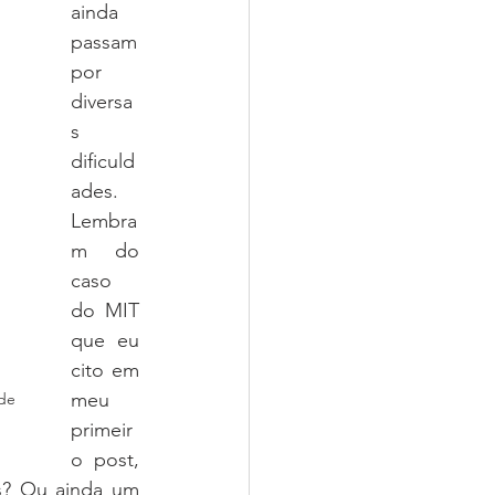
ainda 
passam 
por 
diversa
s 
dificuld
ades. 
Lembra
m do 
caso 
do MIT 
que eu 
cito em 
meu 
de 
primeir
o post, 
s? Ou ainda um 