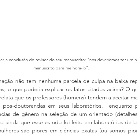
ter a conclusão do revisor do seu manuscrito: “nos deveríamos ter um
manuscrito para melhorá-lo”.  
inação não tem nenhuma parcela de culpa na baixa repr
as, o que poderia explicar os fatos citados acima? O qu
relata que os professores (homens) tendem a aceitar me
 pós-doutorandas em seus laboratórios,  enquanto p
cias de gênero na seleção de um orientado (detalhes
to ainda que esse estudo foi feito em laboratórios de bi
lheres são piores em ciências exatas (ou somos pior