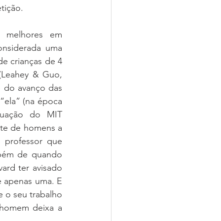
tição.
 melhores em 
nsiderada uma 
e crianças de 4 
(Leahey & Guo, 
e do avanço das 
“ela” (na época 
duação do MIT 
nte de homens a 
 professor que 
mbém de quando 
rd ter avisado 
e apenas uma. E 
 o seu trabalho 
homem deixa a 