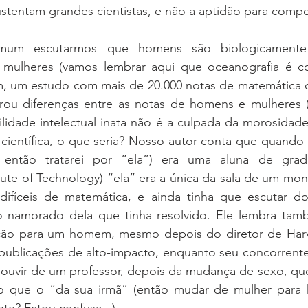
ustentam grandes cientistas, e não a aptidão para compe
mum escutarmos que homens são biologicamente
mulheres (vamos lembrar aqui que oceanografia é co
ém, um estudo com mais de 20.000 notas de matemática d
rou diferenças entre as notas de homens e mulheres 
ilidade intelectual inata não é a culpada da morosidad
 científica, o que seria? Nosso autor conta que quando 
, então tratarei por “ela”) era uma aluna de gra
tute of Technology) “ela” era a única da sala de um mo
difíceis de matemática, e ainda tinha que escutar do
o namorado dela que tinha resolvido. Ele lembra ta
ão para um homem, mesmo depois do diretor de Harva
s publicações de alto-impacto, enquanto seu concorrent
 ouvir de um professor, depois da mudança de sexo, que
o que o “da sua irmã” (então mudar de mulher para 
te? Estou confusa...). 