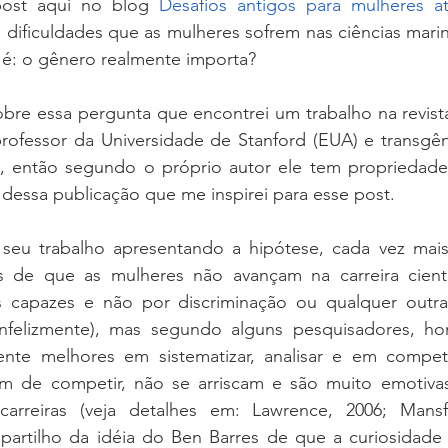
ost aqui no blog 
Desafios antigos para mulheres at
dificuldades que as mulheres sofrem nas ciências marin
 é: o gênero realmente importa?
bre essa pergunta que encontrei um trabalho na revista
professor da Universidade de Stanford (EUA) e transgê
então segundo o próprio autor ele tem propriedade p
r dessa publicação que me inspirei para esse post.
seu trabalho apresentando a hipótese, cada vez mais
 de que as mulheres não avançam na carreira cientí
 capazes e não por discriminação ou qualquer outra
(infelizmente), mas segundo alguns pesquisadores, h
nte melhores em sistematizar, analisar e em competi
 de competir, não se arriscam e são muito emotivas, 
carreiras (veja detalhes em: Lawrence, 2006; Mansfi
partilho da idéia do Ben Barres de que a curiosidade e