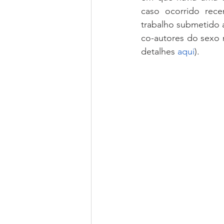
caso ocorrido rec
trabalho submetido a
co-autores do sexo m
detalhes 
aqui
). 