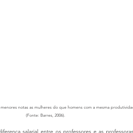
om menores notas as mulheres do que homens com a mesma produtivida
(Fonte: Barres, 2006).
ferença salarial entre os professores e as professora