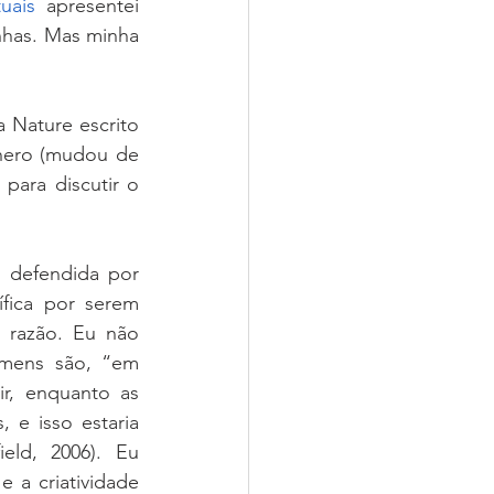
uais
 apresentei 
has. Mas minha 
 Nature escrito 
nero (mudou de 
ara discutir o 
 defendida por 
fica por serem 
 razão. Eu não 
omens são, “em 
r, enquanto as 
e isso estaria 
eld, 2006). Eu 
 a criatividade 