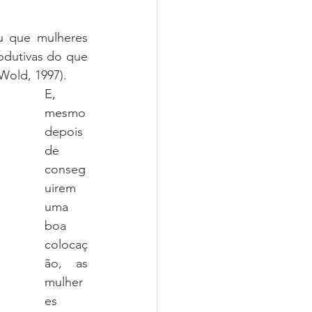
 que mulheres 
dutivas do que 
old, 1997). 
E, 
mesmo 
depois 
de 
conseg
uirem 
uma 
boa 
colocaç
ão, as 
mulher
es 