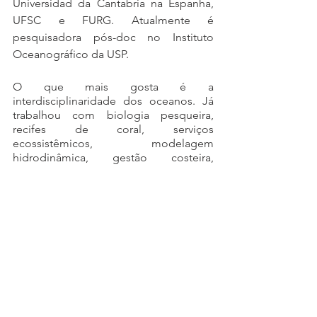
Universidad da Cantabria na Espanha, 
UFSC e FURG. Atualmente é 
pesquisadora pós-doc no Instituto 
Oceanográfico da USP.
​O que mais gosta é a 
interdisciplinaridade dos oceanos. Já 
trabalhou com biologia pesqueira, 
recifes de coral, serviços 
ecossistêmicos, modelagem 
hidrodinâmica, gestão costeira, 
mudanças climáticas, geodiversidade, 
lixo no mar... e acredita que tudo está 
conectado!