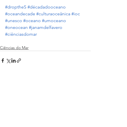
#droptheS
#décadadooceano
#oceandecade
#culturaoceânica
#ioc
#unesco
#oceano
#umoceano
#oneocean
#janamdelfavero
#ciênciasdomar
Ciências do Mar
Ver tudo
Posts recentes