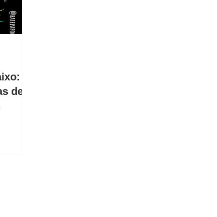
ixo:
as de
n