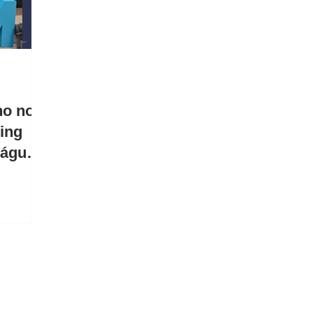
no no
ing
 águas