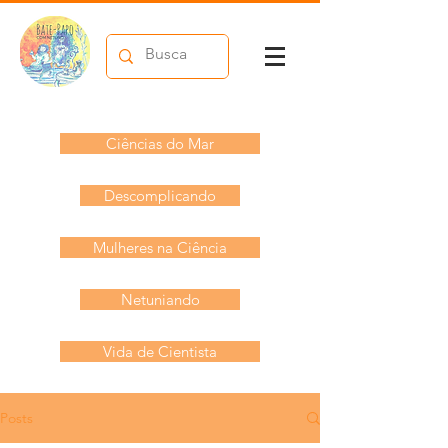
Ciências do Mar
Descomplicando
Mulheres na Ciência
Netuniando
Vida de Cientista
Posts