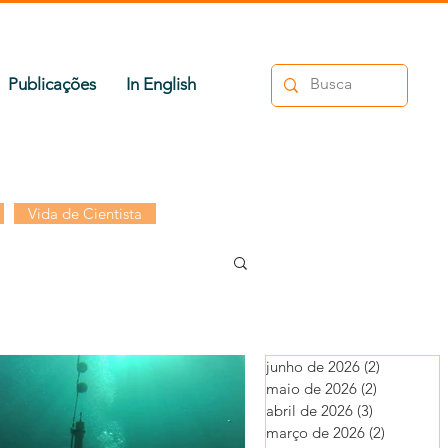
Publicações
In English
Vida de Cientista
junho de 2026
(2)
2 posts
maio de 2026
(2)
2 posts
abril de 2026
(3)
3 posts
março de 2026
(2)
2 posts