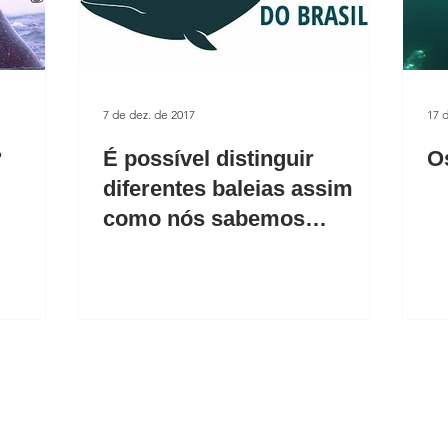
7 de dez. de 2017
17 
?
É possível distinguir
O
diferentes baleias assim
como nós sabemos
reconhecer as pessoas?