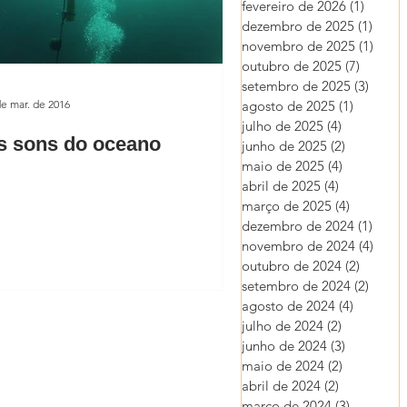
fevereiro de 2026
(1)
1 post
dezembro de 2025
(1)
1 pos
novembro de 2025
(1)
1 pos
outubro de 2025
(7)
7 posts
setembro de 2025
(3)
3 post
de mar. de 2016
agosto de 2025
(1)
1 post
julho de 2025
(4)
4 posts
s sons do oceano
junho de 2025
(2)
2 posts
maio de 2025
(4)
4 posts
abril de 2025
(4)
4 posts
março de 2025
(4)
4 posts
dezembro de 2024
(1)
1 pos
novembro de 2024
(4)
4 pos
outubro de 2024
(2)
2 posts
setembro de 2024
(2)
2 post
agosto de 2024
(4)
4 posts
julho de 2024
(2)
2 posts
junho de 2024
(3)
3 posts
maio de 2024
(2)
2 posts
abril de 2024
(2)
2 posts
março de 2024
(3)
3 posts