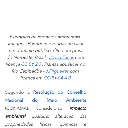
Exemplos de impactos ambientais. 
Imagens: Barragem e roupas no varal 
em domínio público. Óleo em praia 
do Nordeste, Brasil - 
Joyca Farias
 com 
licença 
CC BY 2.0
 . Plantas aquáticas no 
Rio Capibaribe - 
J.Filgueiras
 com 
licença em 
CC-BY-SA-4.0
Segundo a 
Resolução do Conselho 
Nacional do Meio Ambiente
(CONAMA), considera-se 
impacto 
ambiental
 qualquer alteração das 
propriedades físicas, químicas e 