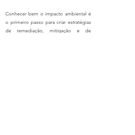
Conhecer bem o impacto ambiental é 
o primeiro passo para criar estratégias 
de remediação, mitigação e de 
preservação. Dados alarmantes 
divulgados no Fórum Econômico 
Mundial de Davos em 2016 mostraram 
que, se não fizermos nada a respeito, 
teremos mais plásticos do que peixes 
em nossos oceanos em 2050. E então, 
queremos nos alimentar de peixes ou 
de plásticos? 
Para saber mais:
Halpern et al., 2008. A Global Map of 
Human Impact on Marine Ecosystems. 