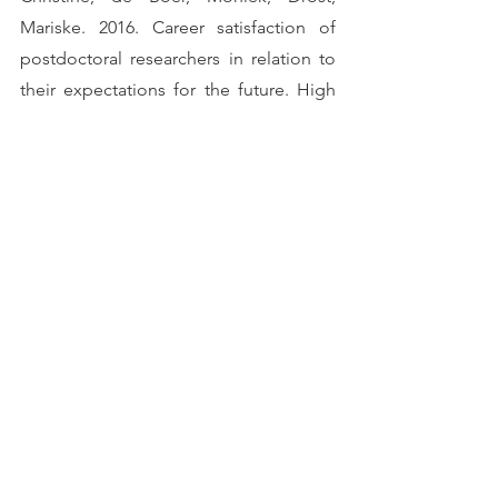
Mariske. 2016. Career satisfaction of 
postdoctoral researchers in relation to 
their expectations for the future. High 
Educ., 72:25-40. DOI: 
10.1007/s10734-
015-9936-0
.
Ysseldyk, Renate; Greenaway, Katharine 
H.; Hassinger, Elena; Zutrauen, Sarah; 
Lintz, Jana; Bhatia, Maya P.; Frye, 
Margaret; Starkenburg; Tai, Vera. 2019. A 
leak in the Academic Pipeline: identity 
and health among postdoctoral 
women. Front. Psychol., 10:1297. DOI: 
10.3389/fpsyg.2019.01297
.
#VidaDeCientista
#PósDoutorado