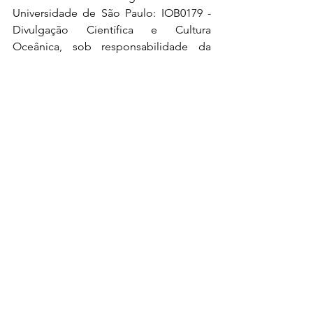
Universidade de São Paulo: IOB0179 - 
Divulgação Científica e Cultura 
Oceânica, sob responsabilidade da 
Profa. Dra. Claudia Akemi Pereira 
Namiki; e IOF0294 - Oceanografia: da 
metodologia à Divulgação Científica, 
sob responsabilidade da Profa. Dra. 
Tailisi Hoppe Trevizani.
Sobre a autora: