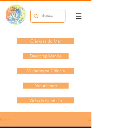
Ciências do Mar
Descomplicando
Mulheres na Ciência
Netuniando
Vida de Cientista
Posts