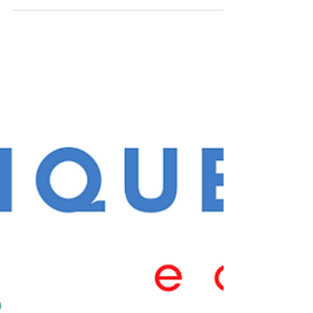
28 de mai. de 2020
Situações de assédio em
mulheres embarcadas